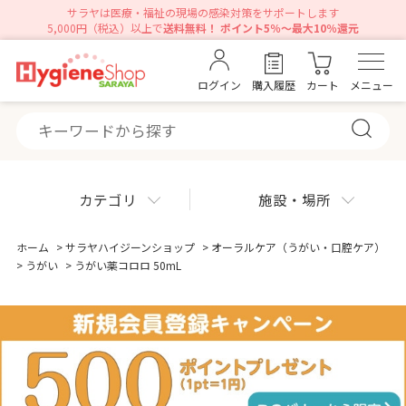
サラヤは医療・福祉の現場の感染対策をサポートします
5,000円（税込）以上で
送料無料！ ポイント5％～最大10％還元
ログイン
購入履歴
カート
メニュー
カテゴリ
施設・場所
ホーム
>
サラヤハイジーンショップ
>
オーラルケア（うがい・口腔ケア）
>
うがい
>
うがい薬コロロ 50mL