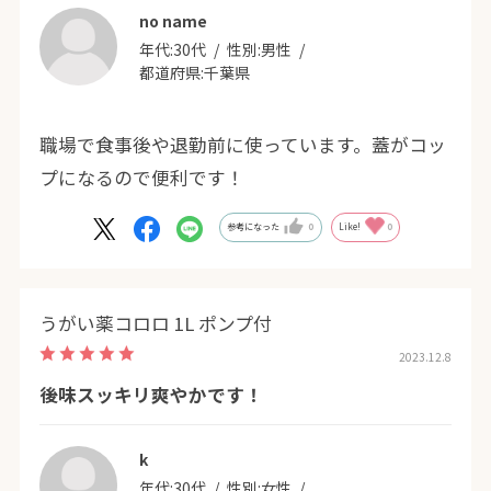
no name
できます。
年代:
30代
性別:
男性
毎日つづけられる健康習慣で重宝しています。
都道府県:
千葉県
職場で食事後や退勤前に使っています。蓋がコッ
プになるので便利です！
参考になった
0
Like!
0
うがい薬コロロ 1L ポンプ付
2023.12.8
後味スッキリ爽やかです！
k
年代:
30代
性別:
女性