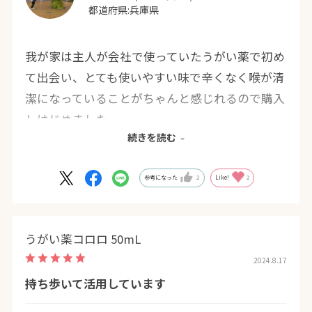
都道府県:
兵庫県
我が家は主人が会社で使っていたうがい薬で初め
て出会い、とても使いやすい味で辛くなく喉が清
潔になっていることがちゃんと感じれるので購入
しはじめました。
続きを読む
今ではコロナ禍もなんのその、病気知らずで一年
中愛用しています。
最初はこの大きさにびっくりしましたが(１ℓサイ
参考になった
2
Like!
2
ズを使っていたこともありますが)、安定感があ
り倒れる心配もなく、洗面所にしっくりくるデザ
うがい薬コロロ 50mL
インで、すぐに違和感なく我が家に仲間入りしま
2024.8.17
した。
持ち歩いて活用しています
外出から帰った時だけでなく、朝の起きた時にも
使用して、お口の中はすっきりと目覚めることが