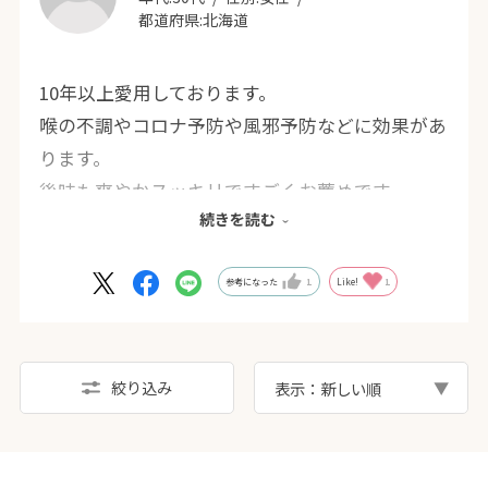
都道府県:
北海道
10年以上愛用しております。
喉の不調やコロナ予防や風邪予防などに効果があ
ります。
後味も爽やかスッキリですごくお薦めです。
続きを読む
ポンプ式なので、使いやすく、手間がかかりませ
ん。
すごく大変気に入っています！
参考になった
1
Like!
1
絞り込み
表示：新しい順