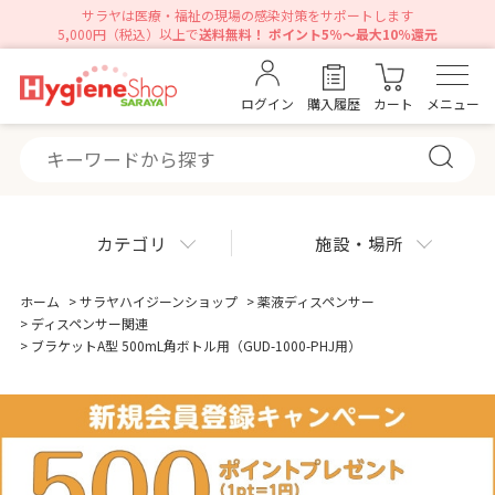
サラヤは医療・福祉の現場の感染対策をサポートします
5,000円（税込）以上で
送料無料！ ポイント5％～最大10％還元
ログイン
購入履歴
カート
メニュー
カテゴリ
施設・場所
ホーム
>
サラヤハイジーンショップ
>
薬液ディスペンサー
>
ディスペンサー関連
>
ブラケットA型 500mL角ボトル用（GUD-1000-PHJ用）