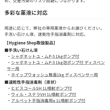
め、交差汚染のリスク回避につながります。
多彩な薬液に対応
用途に応じて、弊社の専用薬液からお選びください。
手洗い石けん液、速乾性手指消毒剤に対応。
【Hygiene Shop取扱製品】
■手洗い石けん液
・
シャボネットユ・ムP-5 1kgポンプ付
・
シャボネットユ・ムP-5 1kg泡ポンプ付 ディスペン
サー用
・
ホイップウォッシュ無香1kg ディスペンサー用
■速乾性手指消毒剤（液状）
・
ヒビスコールSH 1L噴射ポンプ付
・
ウィル・ステラVH 1L噴射ポンプ付
・
アルペット手指消毒用α 1L噴射ポンプ付