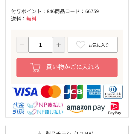
付与ポイント
846
商品コード
66759
送料
無料
お気に入り
買い物かごに入れる
製品チラシ（1.2 MB）