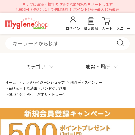
サラヤは医療・福祉の現場の感染対策をサポートします
5,000円（税込）以上で
送料無料！ ポイント5％～最大10％還元
ログイン
購入履歴
カート
メニュー
カテゴリ
施設・場所
ホーム
>
サラヤハイジーンショップ
>
薬液ディスペンサー
>
石けん・手指消毒・ハンドケア剤用
>
GUD-1000-PHJ（パネル・トレー付）