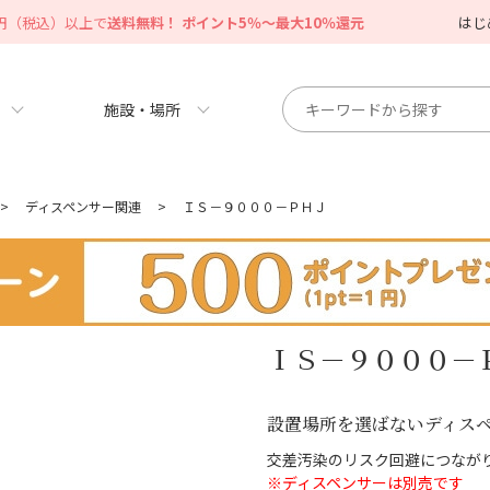
0円（税込）以上で
送料無料！ ポイント5％～最大10％還元
はじ
施設・場所
>
ディスペンサー関連
>
ＩＳ－９０００－ＰＨＪ
ＩＳ－９０００－
設置場所を選ばないディス
交差汚染のリスク回避につなが
※ディスペンサーは別売です