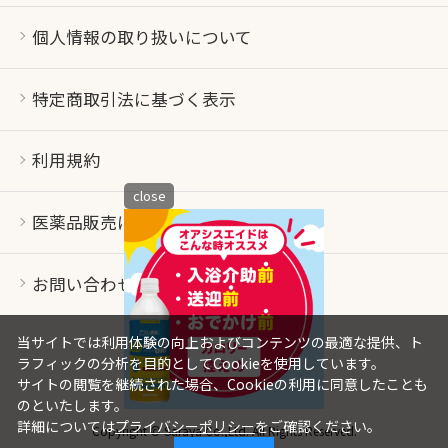
個人情報の取り扱いについて
特定商取引法に基づく表示
利用規約
close
医薬品販売について
お問い合わせ
当サイトでは利用体験の向上およびコンテンツの最適な提供、ト
ラフィックの分析を目的としてCookieを使用しています。
サイトの閲覧を継続された場合、Cookieの利用に同意したことも
のといたします。
詳細については
プライバシーポリシー
をご確認ください。
Copyright © Saraya Co.,Ltd. All Rights Reserved.