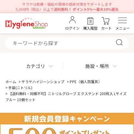
サラヤは医療・福祉の現場の感染対策をサポートします
5,000円（税込）以上で
送料無料！ ポイント5％～最大10％還元
ログイン
購入履歴
カート
メニュー
カテゴリ
施設・場所
ホーム
>
サラヤハイジーンショップ
>
PPE（個人防護具）
>
手袋(ニトリル)
>
【送料無料・同梱不可】ニトリルグローブ エクステンド 200枚入 Lサイズ
ブルー 10個セット