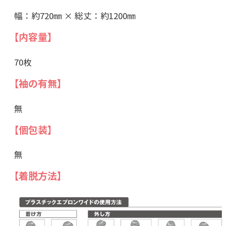
幅：約720㎜ × 総丈：約1200㎜
【内容量】
70枚
【袖の有無】
無
【個包装】
無
【着脱方法】