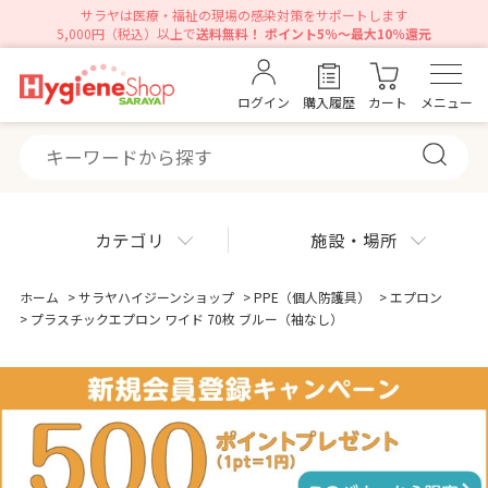
サラヤは医療・福祉の現場の感染対策をサポートします
5,000円（税込）以上で
送料無料！ ポイント5％～最大10％還元
ログイン
購入履歴
カート
メニュー
カテゴリ
施設・場所
ホーム
>
サラヤハイジーンショップ
>
PPE（個人防護具）
>
エプロン
>
プラスチックエプロン ワイド 70枚 ブルー（袖なし）