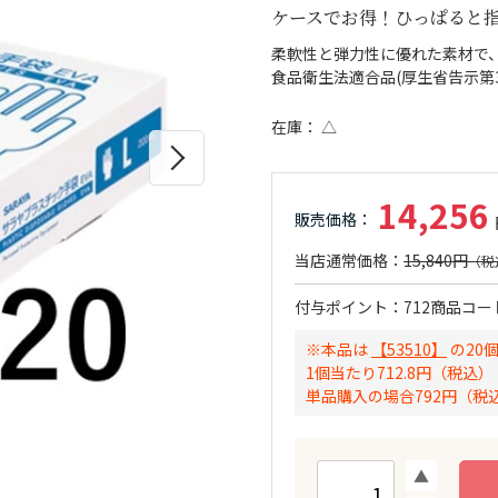
ケースでお得！ひっぱると
柔軟性と弾力性に優れた素材で
食品衛生法適合品(厚生省告示第3
在庫
△
14,256
15,840円
付与ポイント
712
商品コー
※本品は
【53510】
の20
1個当たり712.8円（税込）
単品購入の場合792円（税