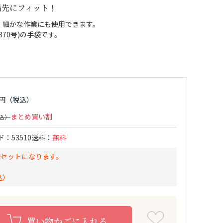
指先にフィット！
、細かな作業にも使用できます。
70号)の手袋です。
まとめ買い割
ド
53510
送料
無料
個セットになります。
込）
買い物かごに入れる