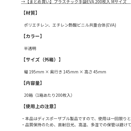
→【まとめ買い】プラスチック手袋EVA 200枚入 Mサイズ
【材質】
ポリエチレン、エチレン酢酸ビニル共重合体(EVA)
【カラー】
半透明
【サイズ（外箱）】
幅 195mm × 奥行き 145mm × 高さ 45mm
【内容量】
20箱（1箱あたり200枚入）
【使用上の注意】
・本品はディスポーザブル製品ですので、使用は一回限り
・品質保持のため、直射日光、高温、多湿での保管は避け