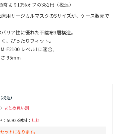
常より10%オフの382円（税込）
医療用サージカルマスクのSサイズが、ケース販売で
体バリア性に優れた不織布3層構造。
くく、ぴったりフィット。
-F2100 レベル1に適合。
さ 95mm
まとめ買い割
ド
50923
送料
無料
個セットになります。