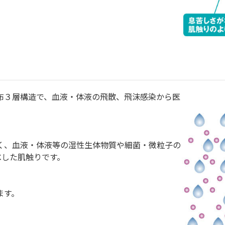
布３層構造で、血液・体液の飛散、飛沫感染から医
く、血液・体液等の湿性生体物質や細菌・微粒子の
べした肌触りです。
ます。