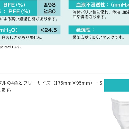
の4色とフリーサイズ（175mm×95mm）・S
べます。