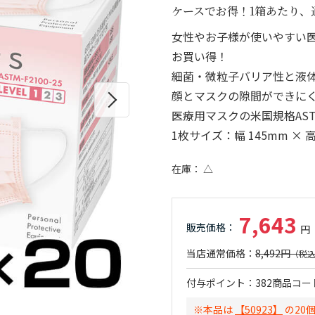
ケースでお得！1箱あたり、通
女性やお子様が使いやすい
お買い得！
細菌・微粒子バリア性と液
顔とマスクの隙間ができに
医療用マスクの米国規格ASTM
1枚サイズ：幅 145mm × 高
在庫
△
7,643
8,492円
付与ポイント
382
商品コー
※本品は
【50923】
の20