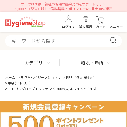
サラヤは医療・福祉の現場の感染対策をサポートします
5,000円（税込）以上で
送料無料！ ポイント5％～最大10％還元
ログイン
購入履歴
カート
メニュー
カテゴリ
施設・場所
ホーム
>
サラヤハイジーンショップ
>
PPE（個人防護具）
>
手袋(ニトリル)
>
ニトリルグローブエクステンド 200枚入 ホワイト Sサイズ