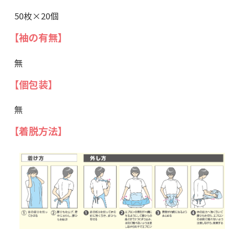
50枚×20個
【袖の有無】
無
【個包装】
無
【着脱方法】