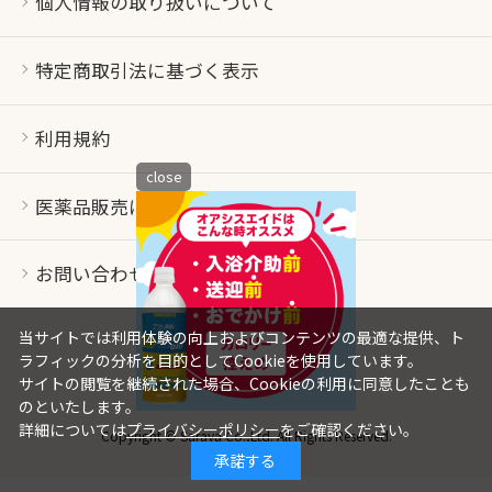
個人情報の取り扱いについて
特定商取引法に基づく表示
利用規約
close
医薬品販売について
お問い合わせ
当サイトでは利用体験の向上およびコンテンツの最適な提供、ト
ラフィックの分析を目的としてCookieを使用しています。
サイトの閲覧を継続された場合、Cookieの利用に同意したことも
のといたします。
詳細については
プライバシーポリシー
をご確認ください。
Copyright © Saraya Co.,Ltd. All Rights Reserved.
承諾する