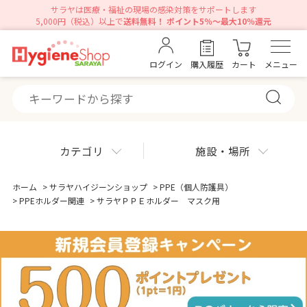
サラヤは医療・福祉の現場の感染対策をサポートします
5,000円（税込）以上で
送料無料！ ポイント5％～最大10％還元
ログイン
購入履歴
カート
メニュー
カテゴリ
施設・場所
ホーム
>
サラヤハイジーンショップ
>
PPE（個人防護具）
>
PPEホルダー関連
>
サラヤＰＰＥホルダー マスク用