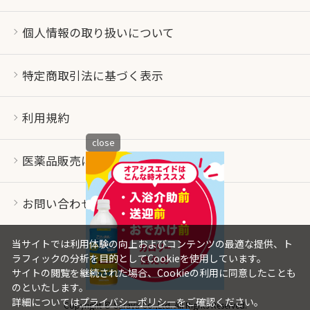
個人情報の取り扱いについて
特定商取引法に基づく表示
利用規約
close
医薬品販売について
お問い合わせ
当サイトでは利用体験の向上およびコンテンツの最適な提供、ト
ラフィックの分析を目的としてCookieを使用しています。
サイトの閲覧を継続された場合、Cookieの利用に同意したことも
のといたします。
詳細については
プライバシーポリシー
をご確認ください。
Copyright © Saraya Co.,Ltd. All Rights Reserved.