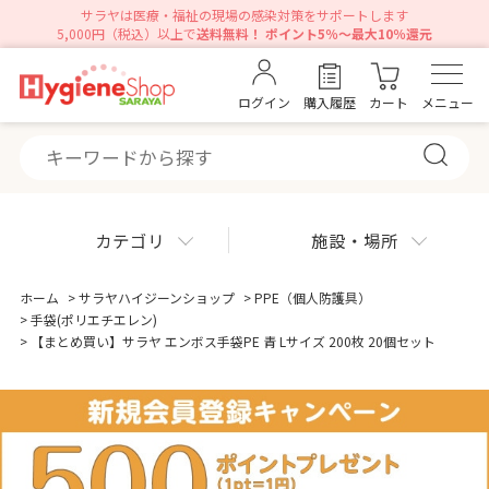
サラヤは医療・福祉の現場の感染対策をサポートします
5,000円（税込）以上で
送料無料！ ポイント5％～最大10％還元
ログイン
購入履歴
カート
メニュー
カテゴリ
施設・場所
ホーム
>
サラヤハイジーンショップ
>
PPE（個人防護具）
>
手袋(ポリエチエレン)
>
【まとめ買い】サラヤ エンボス手袋PE 青 Lサイズ 200枚 20個セット