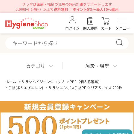
サラヤは医療・福祉の現場の感染対策をサポートします
5,000円（税込）以上で
送料無料！ ポイント5％～最大10％還元
ログイン
購入履歴
カート
メニュー
カテゴリ
施設・場所
ホーム
>
サラヤハイジーンショップ
>
PPE（個人防護具）
>
手袋(ポリエチエレン)
>
サラヤ エンボス手袋PE クリア Sサイズ 200枚