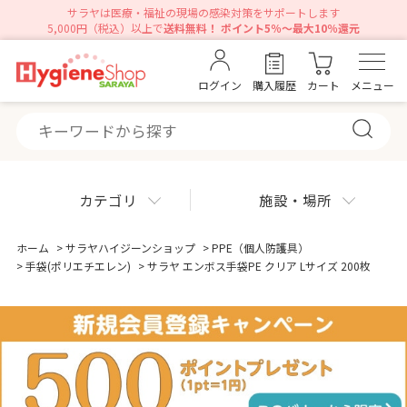
サラヤは医療・福祉の現場の感染対策をサポートします
5,000円（税込）以上で
送料無料！ ポイント5％～最大10％還元
ログイン
購入履歴
カート
メニュー
カテゴリ
施設・場所
ホーム
>
サラヤハイジーンショップ
>
PPE（個人防護具）
>
手袋(ポリエチエレン)
>
サラヤ エンボス手袋PE クリア Lサイズ 200枚