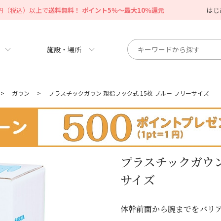
0円（税込）以上で
送料無料！ ポイント5％～最大10％還元
はじ
施設・場所
>
ガウン
>
プラスチックガウン 親指フック式 15枚 ブルー フリーサイズ
プラスチックガウン 
サイズ
体幹前面から腕までをバリ