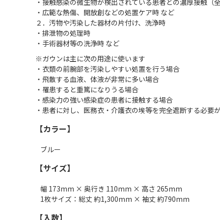
・接触感染の微生物が検出されている患者との濃厚接触（
・広範な熱傷、開放創などの処置ケア時 など
２．汚物や汚染した器材の片付け、洗浄時
・排泄物の処理時
・手術器材等の洗浄時 など
※ガウンは主に次の用途に使います
・衣類の前腕部を汚染しやすい処置を行う場合
・飛散する血液、体液が非常に多い場合
・罹患すると重篤になりうる場合
・感染力の強い感染症の患者に接触する場合
・患者に対し、医務衣・介護衣の埃等を完全遮断する必要
【カラー】
ブルー
【サイズ】
幅 173mm × 奥行き 110mm × 高さ 265mm
1枚サイズ：総丈 約1,300mm × 袖丈 約790mm
【入数】