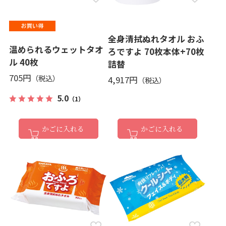
全身清拭ぬれタオル おふ
温められるウェットタオ
ろですよ 70枚本体+70枚
ル 40枚
詰替
705円
4,917円
5.0
（1）
かごに入れる
かごに入れる