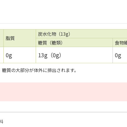
）
炭水化物（13g）
脂質
糖質（糖類）
食物
0g
13g（0g）
0g
、糖質の大部分が体外に排出されます。
料