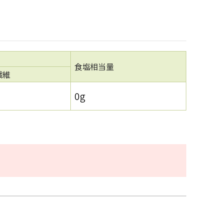
食塩相当量
繊維
0g