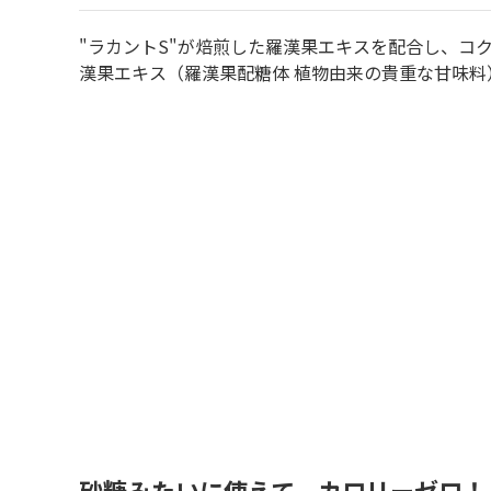
"ラカントS"が焙煎した羅漢果エキスを配合し、コ
漢果エキス（羅漢果配糖体 植物由来の貴重な甘味
砂糖みたいに使えて、カロリーゼロ！