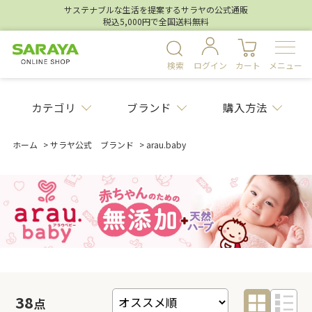
サステナブルな生活を提案するサラヤの公式通販
税込5,000円で全国送料無料
検索
ログイン
カート
メニュー
カテゴリ
ブランド
購入方法
ホーム
>
サラヤ公式 ブランド
>
arau.baby
38