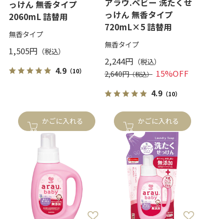
アラウ.ベビー 洗たくせ
っけん 無香タイプ
っけん 無香タイプ
2060mL 詰替用
720mL×5 詰替用
無香タイプ
無香タイプ
1,505円
2,244円
4.9
（10）
15%OFF
2,640円
4.9
（10）
かごに入れる
かごに入れる