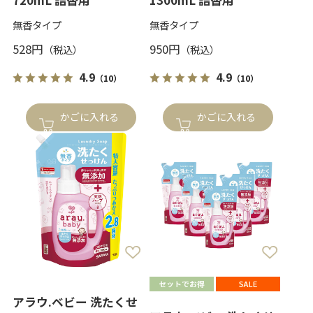
720mL 詰替用
1300mL 詰替用
無香タイプ
無香タイプ
528円
950円
4.9
4.9
（10）
（10）
かごに入れる
かごに入れる
アラウ.ベビー 洗たくせ