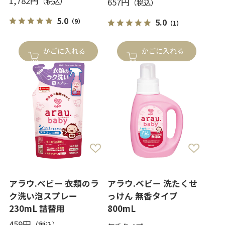
1,782円
657円
5.0
5.0
（9）
（1）
かごに入れる
かごに入れる
アラウ.ベビー 衣類のラ
アラウ.ベビー 洗たくせ
ク洗い泡スプレー
っけん 無香タイプ
230mL 詰替用
800mL
459円